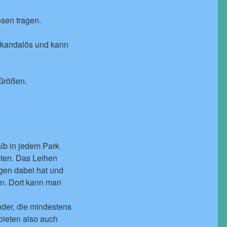
sen tragen.
 skandalös und kann
 Größen.
lb in jedem Park
eten. Das Leihen
agen dabei hat und
en. Dort kann man
nder, die mindestens
bieten also auch