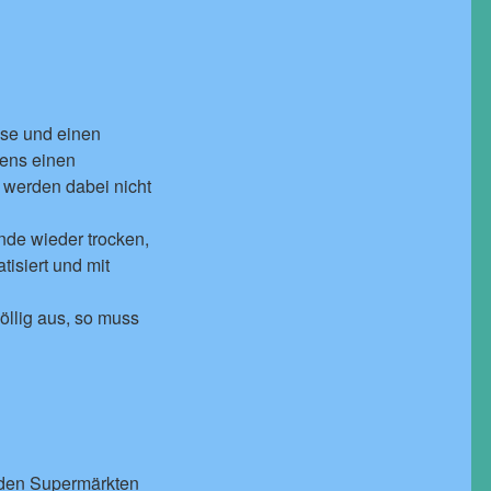
ose und einen
tens einen
 werden dabei nicht
nde wieder trocken,
tisiert und mit
öllig aus, so muss
n den Supermärkten