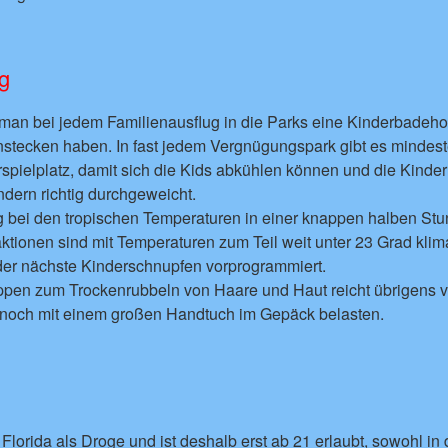
g
e man bei jedem Familienausflug in die Parks eine Kinderbadeh
nstecken haben. In fast jedem Vergnügungspark gibt es mindes
spielplatz, damit sich die Kids abkühlen können und die Kinder
ndern richtig durchgeweicht.
g bei den tropischen Temperaturen in einer knappen halben Stu
aktionen sind mit Temperaturen zum Teil weit unter 23 Grad klima
 der nächste Kinderschnupfen vorprogrammiert.
ppen zum Trockenrubbeln von Haare und Haut reicht übrigens v
 noch mit einem großen Handtuch im Gepäck belasten.
 Florida als Droge und ist deshalb erst ab 21 erlaubt, sowohl i