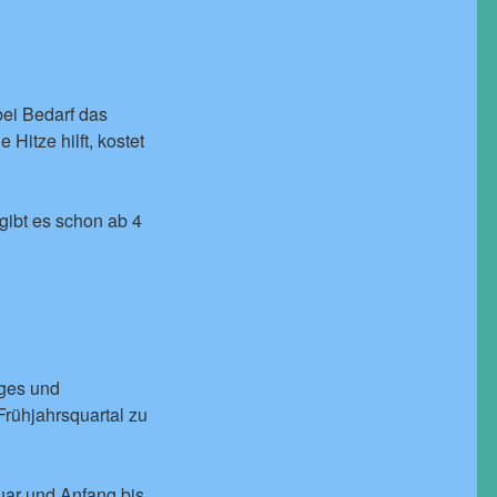
bei Bedarf das
Hitze hilft, kostet
gibt es schon ab 4
eges und
rühjahrsquartal zu
uar und Anfang bis