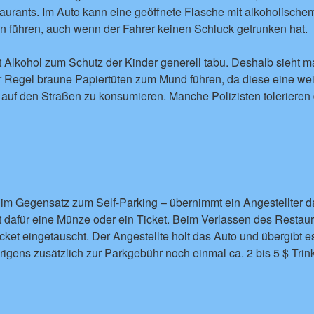
taurants. Im Auto kann eine geöffnete Flasche mit alkoholische
en führen, auch wenn der Fahrer keinen Schluck getrunken hat.
 ist Alkohol zum Schutz der Kinder generell tabu. Deshalb sieht 
 Regel braune Papiertüten zum Mund führen, da diese eine weit
 auf den Straßen zu konsumieren. Manche Polizisten tolerieren 
 im Gegensatz zum Self-Parking – übernimmt ein Angestellter 
t dafür eine Münze oder ein Ticket. Beim Verlassen des Restau
ket eingetauscht. Der Angestellte holt das Auto und übergibt e
brigens zusätzlich zur Parkgebühr noch einmal ca. 2 bis 5 $ Trin