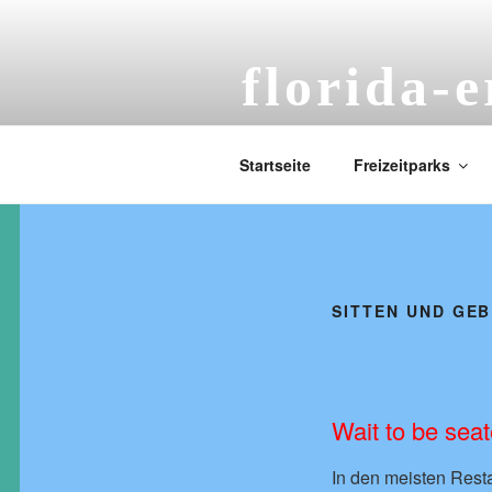
Zum
Inhalt
springen
florida-e
Orlando und Floridaerlebn
Startseite
Freizeitparks
SITTEN UND GE
Wait to be sea
In den meisten Resta