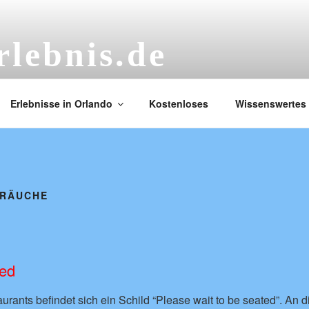
rlebnis.de
isse
Erlebnisse in Orlando
Kostenloses
Wissenswertes
BRÄUCHE
ted
urants befindet sich ein Schild “Please wait to be seated”. An