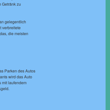
m Getränk zu
man gelegentlich
 verbreitete
das, die meisten
das Parken des Autos
rants wird das Auto
s mit laufendem
kgeld.