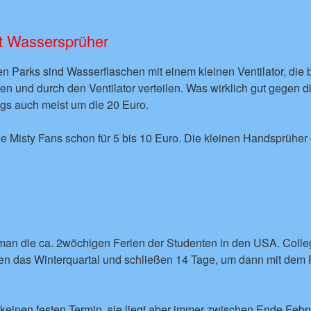
it Wassersprüher
n Parks sind Wasserflaschen mit einem kleinen Ventilator, die 
 und durch den Ventilator verteilen. Was wirklich gut gegen die 
ngs auch meist um die 20 Euro.
ie Misty Fans schon für 5 bis 10 Euro. Die kleinen Handsprüher 
man die ca. 2wöchigen Ferien der Studenten in den USA. Coll
en das Winterquartal und schließen 14 Tage, um dann mit dem F
 keinen festen Termin, sie liegt aber immer zwischen Ende Febr