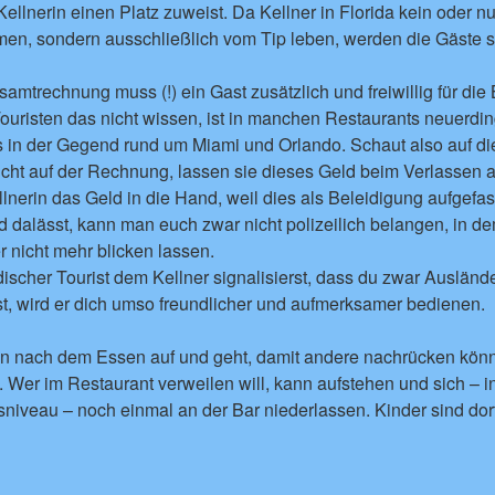
Kellnerin einen Platz zuweist. Da Kellner in Florida kein oder n
n, sondern ausschließlich vom Tip leben, werden die Gäste so
mtrechnung muss (!) ein Gast zusätzlich und freiwillig für di
ouristen das nicht wissen, ist in manchen Restaurants neuerdi
s in der Gegend rund um Miami und Orlando. Schaut also auf d
cht auf der Rechnung, lassen sie dieses Geld beim Verlassen a
lnerin das Geld in die Hand, weil dies als Beleidigung aufgefa
dalässt, kann man euch zwar nicht polizeilich belangen, in de
 nicht mehr blicken lassen.
scher Tourist dem Kellner signalisierst, dass du zwar Auslände
t, wird er dich umso freundlicher und aufmerksamer bedienen.
n nach dem Essen auf und geht, damit andere nachrücken könn
t. Wer im Restaurant verweilen will, kann aufstehen und sich – 
iveau – noch einmal an der Bar niederlassen. Kinder sind dort