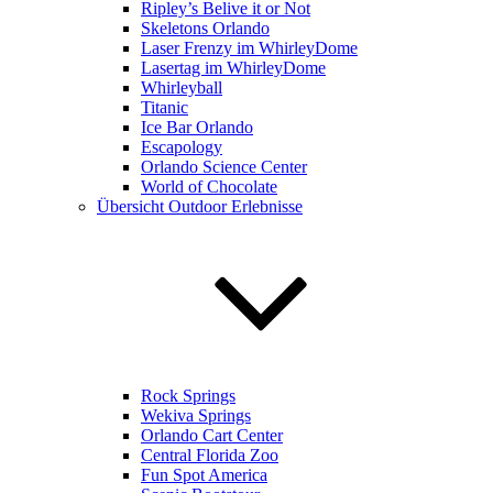
Ripley’s Belive it or Not
Skeletons Orlando
Laser Frenzy im WhirleyDome
Lasertag im WhirleyDome
Whirleyball
Titanic
Ice Bar Orlando
Escapology
Orlando Science Center
World of Chocolate
Übersicht Outdoor Erlebnisse
Rock Springs
Wekiva Springs
Orlando Cart Center
Central Florida Zoo
Fun Spot America