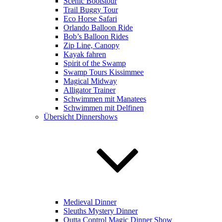
Scenic Bootstour
Trail Buggy Tour
Eco Horse Safari
Orlando Balloon Ride
Bob’s Balloon Rides
Zip Line, Canopy
Kayak fahren
Spirit of the Swamp
Swamp Tours Kissimmee
Magical Midway
Alligator Trainer
Schwimmen mit Manatees
Schwimmen mit Delfinen
Übersicht Dinnershows
Medieval Dinner
Sleuths Mystery Dinner
Outta Control Magic Dinner Show