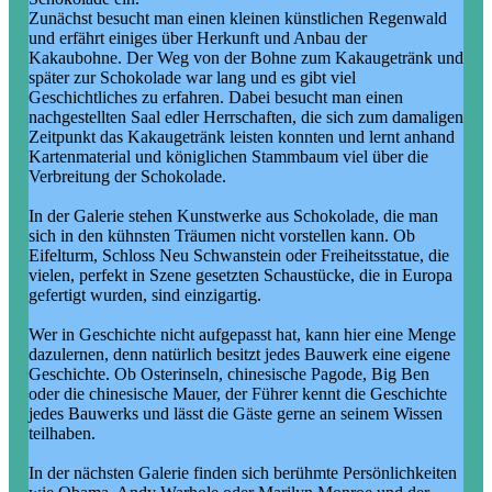
Zunächst besucht man einen kleinen künstlichen Regenwald
und erfährt einiges über Herkunft und Anbau der
Kakaubohne. Der Weg von der Bohne zum Kakaugetränk und
später zur Schokolade war lang und es gibt viel
Geschichtliches zu erfahren. Dabei besucht man einen
nachgestellten Saal edler Herrschaften, die sich zum damaligen
Zeitpunkt das Kakaugetränk leisten konnten und lernt anhand
Kartenmaterial und königlichen Stammbaum viel über die
Verbreitung der Schokolade.
In der Galerie stehen Kunstwerke aus Schokolade, die man
sich in den kühnsten Träumen nicht vorstellen kann. Ob
Eifelturm, Schloss Neu Schwanstein oder Freiheitsstatue, die
vielen, perfekt in Szene gesetzten Schaustücke, die in Europa
gefertigt wurden, sind einzigartig.
Wer in Geschichte nicht aufgepasst hat, kann hier eine Menge
dazulernen, denn natürlich besitzt jedes Bauwerk eine eigene
Geschichte. Ob Osterinseln, chinesische Pagode, Big Ben
oder die chinesische Mauer, der Führer kennt die Geschichte
jedes Bauwerks und lässt die Gäste gerne an seinem Wissen
teilhaben.
In der nächsten Galerie finden sich berühmte Persönlichkeiten