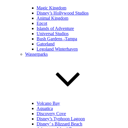
Magic Kingdom
Disney’s Hollywood Studios
Animal Kingdom
Epcot
Islands of Adventure
Universal Studios
Bush Gardens -Tampa
Gatorland
Legoland Winterhaven
Wasserparks
Volcano Bay
Aquatica
Discovery Cove
Disney’s Typhoon Lagoon
Disney’ s Blizzard Beach